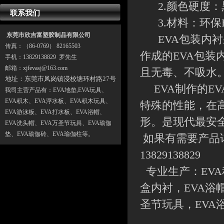
2.颜色硬度：黑
联系我们
3.材料：环保
东莞市欣吉富塑胶制品有限公司
EVA包装内衬
传真：（86-0769） 82165503
作成的EVA包
手机：13829138829 罗先生
邮箱：
xjfevasj@163.com
且无毒、不吸水
地址：东莞市凤岗镇浸校塘环村路27号
EVA制作的EV
我司主营产品有：EVA地垫,EVA玩具、
EVA积木、EVA浮水板、EVA积木玩具、
特殊的性能，在
EVA游泳板
、
EVA打水板
、EVA浴帽、
形。是现代最安
EVA洗头帽、EVA万圣节玩具、EVA瑜伽
垫、EVA瑜伽砖、EVA瑜伽柱等。
如果有需要产品详细
13829138829
专业生产：
EV
盒内衬，EVA浴帽
圣节玩具，EVA